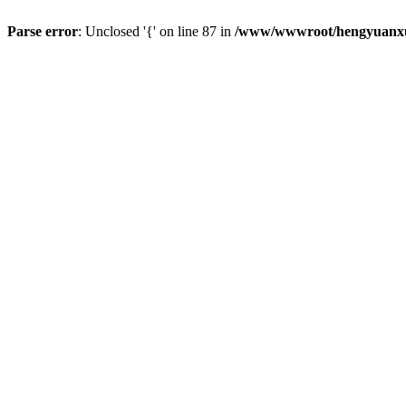
Parse error
: Unclosed '{' on line 87 in
/www/wwwroot/hengyuanxun