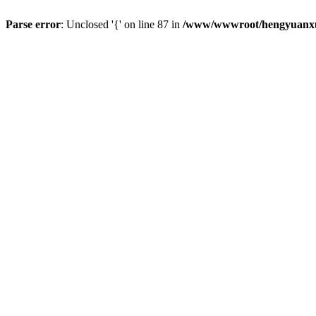
Parse error
: Unclosed '{' on line 87 in
/www/wwwroot/hengyuanxun