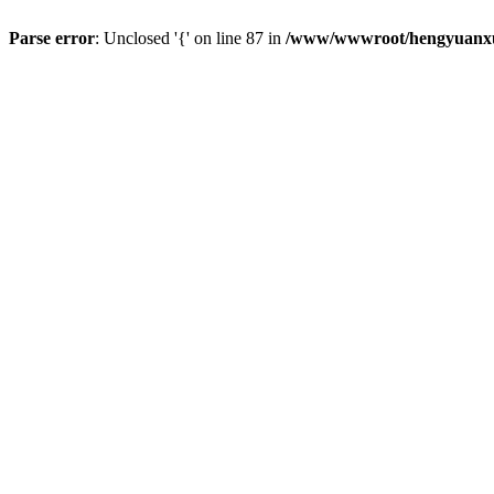
Parse error
: Unclosed '{' on line 87 in
/www/wwwroot/hengyuanxun