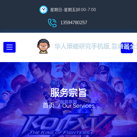
星期日-星期五||8:00-7:00
13594780257
服务宗旨
首页
Our Services