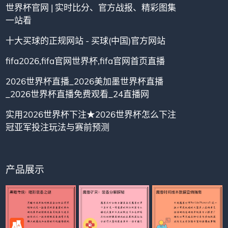
世界杯官网 | 实时比分、官方战报、精彩图集
一站看
十大买球的正规网站 - 买球(中国)官方网站
fifa2026,fifa官网世界杯,fifa官网首页直播
2026世界杯直播_2026美加墨世界杯直播
_2026世界杯直播免费观看_24直播网
实用2026世界杯下注★2026世界杯怎么下注
冠亚军投注玩法与赛前预测
产品展示