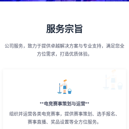
服务宗旨
公司服务，致力于提供卓越解决方案与专业支持，满足您全
方位需求，打造优质体验。
**电竞赛事策划与运营**
组织并运营各类电竞赛事，提供赛事策划、选手报名、
赛事直播、奖品设置等全方位服务。