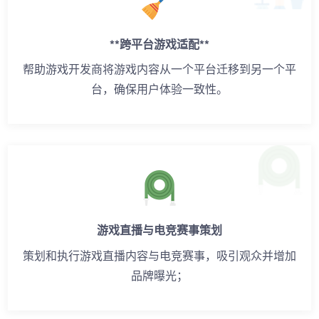
**跨平台游戏适配**
帮助游戏开发商将游戏内容从一个平台迁移到另一个平
台，确保用户体验一致性。
游戏直播与电竞赛事策划
策划和执行游戏直播内容与电竞赛事，吸引观众并增加
品牌曝光；