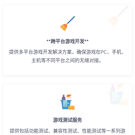
**跨平台游戏开发**
提供多平台游戏开发解决方案，确保游戏在PC、手机、
主机等不同平台之间的无缝对接。
游戏测试服务
提供包括功能测试、兼容性测试、性能测试等一系列游